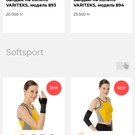
КЛИЕНТАМ
VARITEKS, модель 893
VARITEKS, модель 894
20 000
тг.
25 500
тг.
Оставьте заявку и наши менеджера
проконсультируют Вас по
сотрудничеству с нами
Softsport
+7
ОТПРАВИТЬ
NEW
NEW
Каталог
Ортопедические изделия
Антиварикозные изделия