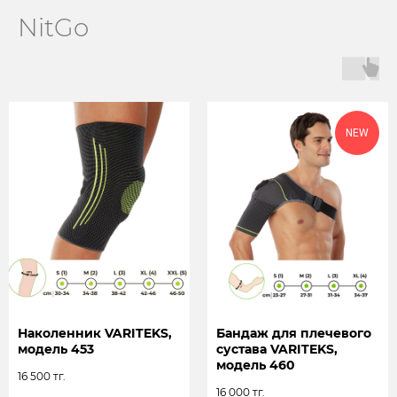
NitGo
NEW
Наколенник VARITEKS,
Бандаж для плечевого
модель 453
сустава VARITEKS,
модель 460
16 500
тг.
16 000
тг.