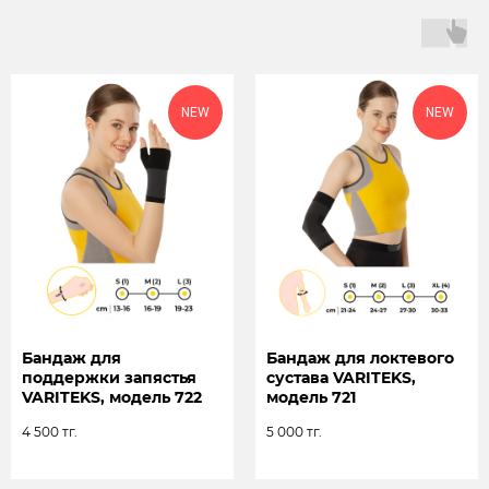
NEW
NEW
ОПТОВЫМ
КЛИЕНТАМ
Оставьте заявку и наши менеджера
проконсультируют Вас по
Бандаж для
Бандаж для локтевого
сотрудничеству с нами
поддержки запястья
сустава VARITEKS,
VARITEKS, модель 722
модель 721
4 500
тг.
5 000
тг.
+7