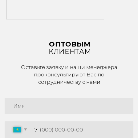
Каталог
Ортопедические изделия
Антиварикозные изделия
Спортивная коллекция
Липоксация
Номер телефона
для розничных клиентов
+7 (705) 274-00-44
+7 (771) 104-70-20
для оптовых клиентов
Социальные сети
Почта
variteks.kz@mail.ru