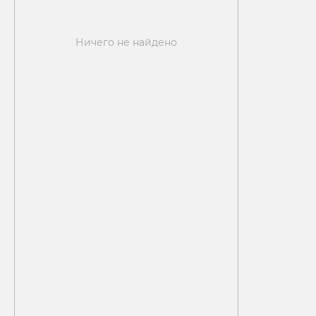
Ничего не найдено
ОПТОВЫМ
КЛИЕНТАМ
Оставьте заявку и наши менеджера
проконсультируют Вас по
сотрудничеству с нами
+7
ОТПРАВИТЬ