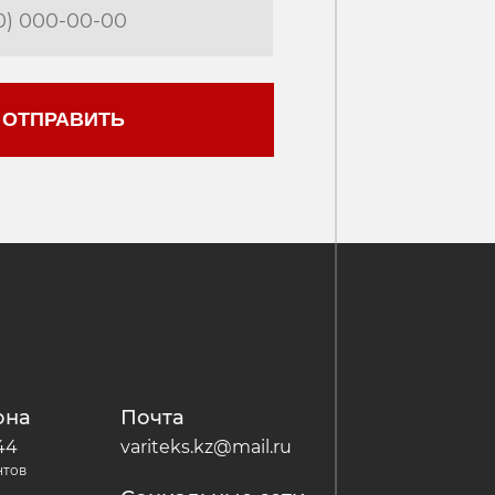
Почта
variteks.kz@mail.ru
Социальные сети
Cайт разработал