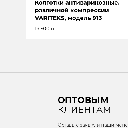
Колготки антиварикозные,
различной компрессии
VARITEKS, модель 913
ОПТОВЫМ
КЛИЕНТАМ
19 500
тг.
Оставьте заявку и наши менеджера
проконсультируют Вас по
сотрудничеству с нами