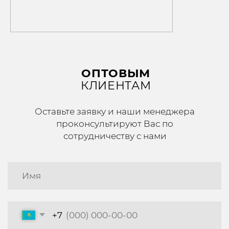
Каталог
Ортопедические изделия
Антиварикозные изделия
Спортивная коллекция
Липоксация
Номер телефона
для розничных клиентов
+7 (705) 274-00-44
+7 (771) 104-70-20
для оптовых клиентов
Социальные сети
Почта
variteks.kz@mail.ru