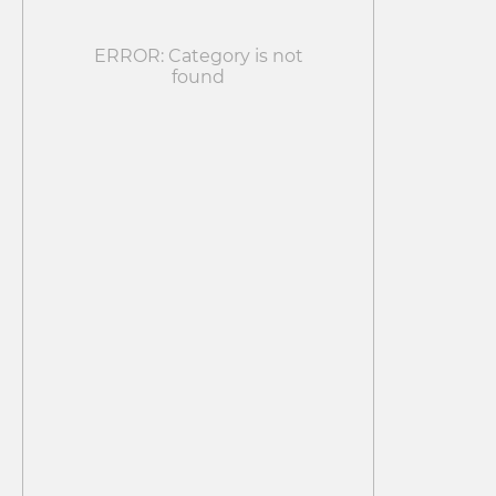
ERROR: Category is not
found
ОПТОВЫМ
КЛИЕНТАМ
Оставьте заявку и наши менеджера
проконсультируют Вас по
сотрудничеству с нами
+7
ОТПРАВИТЬ