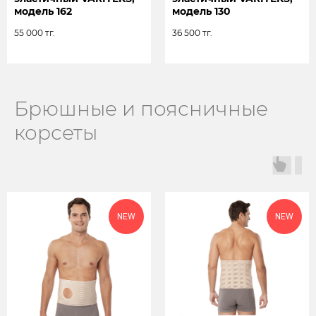
модель 162
модель 130
55 000
тг.
36 500
тг.
Брюшные и поясничные
корсеты
NEW
NEW