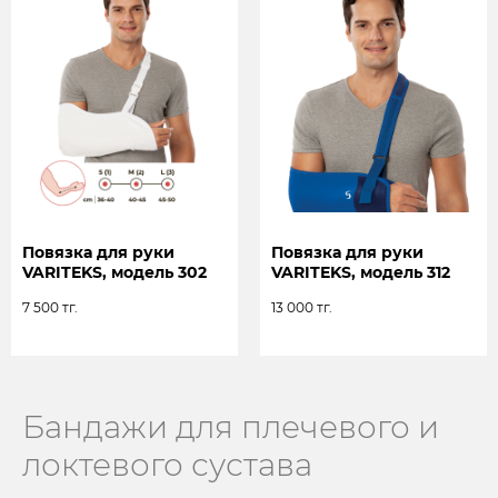
сотрудничеству с нами
+7
ОТПРАВИТЬ
Повязка для руки
Повязка для руки
VARITEKS, модель 302
VARITEKS, модель 312
7 500
тг.
13 000
тг.
Каталог
Ортопедические изделия
Антиварикозные изделия
Спортивная коллекция
Бандажи для плечевого и
Липоксация
локтевого сустава
Номер телефона