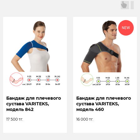
для розничных клиентов
+7 (705) 274-00-44
+7 (771) 104-70-20
для оптовых клиентов
Социальные сети
NEW
Почта
variteks.kz@mail.ru
Политика конфиденциальности
Оферта
Возврат и обмен
Согласие на обработку персональных данных
Пользовательское
Бандаж для плечевого
Бандаж для плечевого
соглашение
сустава VARITEKS,
сустава VARITEKS,
модель 842
модель 460
Cайт разработал
17 500
тг.
16 000
тг.