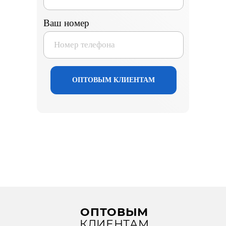
Ваш номер
Каталог
Ортопедические изделия
Антиварикозные изделия
Спортивная коллекция
Липоксация
ОПТОВЫМ КЛИЕНТАМ
Номер телефона
для розничных клиентов
+7 (705) 274-00-44
+7 (771) 104-70-20
для оптовых клиентов
Социальные сети
Почта
variteks.kz@mail.ru
Политика конфиденциальности