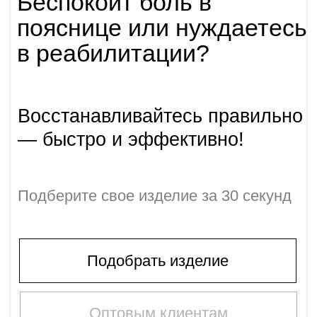
— быстро и эффективно!
Подберите свое изделие за 30 секунд
Подобрать изделие
Оптовым клиентам
Здоровье и поддержка
Поясничные корсеты
идеальны для поддержки
после операций
и
предотвращают грыжи
,
обеспечивая правильное положение
позвоночника и мышечный покой.
Комфорт каждый
день
Их
удобно носить весь день
. Изготовлены из
дышащих, эластичных материалов, которые
не ограничивают движения и обеспечивают
комфорт при длительном использовании.