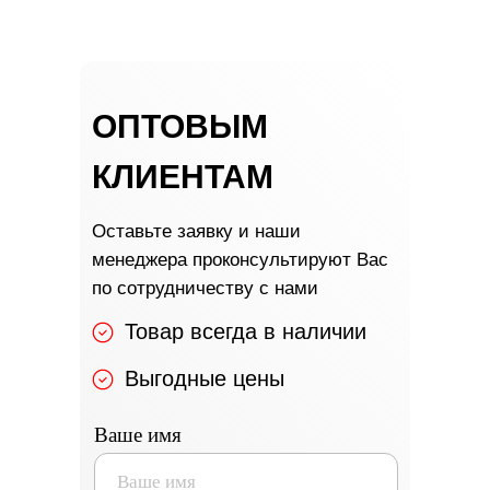
ОПТОВЫМ
ОПТОВЫМ
КЛИЕНТАМ
КЛИЕНТАМ
Оставьте заявку и наши менеджера
проконсультируют Вас по
сотрудничеству с нами
Оставьте заявку и наши
менеджера проконсультируют Вас
по сотрудничеству с нами
Товар всегда в наличии
+7
Выгодные цены
ОТПРАВИТЬ
Ваше имя