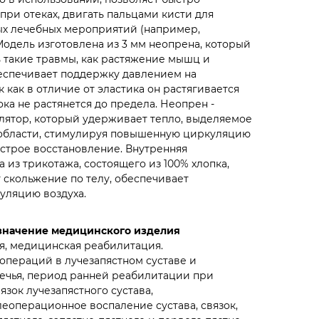
при отеках, двигать пальцами кисти для
х лечебных мероприятий (например,
Модель изготовлена из 3 мм неопрена, который
 такие травмы, как растяжение мышц и
еспечивает поддержку давлением на
 как в отличие от эластика он растягивается
ока не растянется до предела. Неопрен -
лятор, который удерживает тепло, выделяемое
области, стимулируя повышенную циркуляцию
строе восстановление. Внутренняя
 из трикотажа, состоящего из 100% хлопка,
скольжение по телу, обеспечивает
уляцию воздуха.
значение медицинского изделия
я, медицинская реабилитация.
операций в лучезапястном суставе и
ечья, период ранней реабилитации при
язок лучезапястного сустава,
еоперационное воспаление сустава, связок,