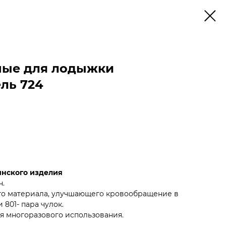
ные для лодыжки
ль 724
инского изделия
н.
го материала, улучшающего кровообращение в
 801- пара чулок.
я многоразового использования.