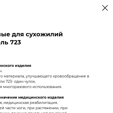
ные для сухожилий
ль 723
инского изделия
н.
го материала, улучшающего кровообращение в
ли 723- один чулок.
я многоразового использования.
значение медицинского изделия
я, медицинская реабилитация.
й части ноги, при растяжении, при