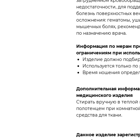
затрудненном кровообращ
недостаточности, для под
болезнь поверхностных ве
осложнения: гематомы, уш
мышечных болях, рекоменд
по назначению врача.
Информация по мерам пре
ограничениям при исполь
Изделие должно подбира
Используется только по
Время ношения определ
Дополнительная информа
медицинского изделия
Стирать вручную в теплой
полотенцем при комнатной
средства для ткани.
Данное изделие зарегистр