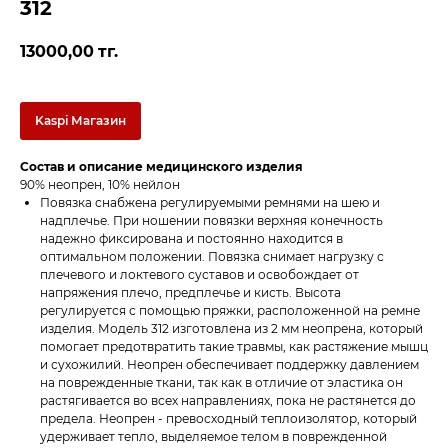
312
13000,00
тг.
Kaspi Магазин
Состав и описание медицинского изделия
90% неопрен, 10% нейлон
Повязка снабжена регулируемыми ремнями на шею и
надплечье. При ношении повязки верхняя конечность
надежно фиксирована и постоянно находится в
оптимальном положении. Повязка снимает нагрузку с
плечевого и локтевого суставов и освобождает от
напряжения плечо, предплечье и кисть. Высота
регулируется с помощью пряжки, расположенной на ремне
изделия. Модель 312 изготовлена из 2 мм неопрена, который
помогает предотвратить такие травмы, как растяжение мышц
и сухожилий. Неопрен обеспечивает поддержку давлением
на поврежденные ткани, так как в отличие от эластика он
растягивается во всех направлениях, пока не растянется до
предела. Неопрен - превосходный теплоизолятор, который
удерживает тепло, выделяемое телом в поврежденной