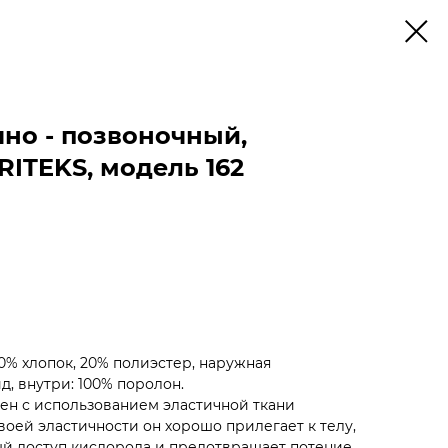
но - позвоночный,
ITEKS, модель 162
0% хлопок, 20% полиэстер, наружная
д, внутри: 100% поролон.
ен с использованием эластичной ткани
 своей эластичности он хорошо прилегает к телу,
й доступ кислорода и предотвращает потение.