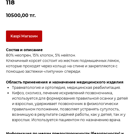
118
10500,00
тг.
Kaspi Магазин
Состав и описание
80% неопрен, 15% хлопок, 5% нейлон.
Ключичный корсет состоит из жестких подмышечных лямок,
которые проходят через кольцо на спине и закрепляются с
помощью застежки-«липучки» спереди.
Область применения и назначение медицинского изделия
Травматология и ортопедия, медицинская реабилитация.
Кифоз, сколиоз, лечение искривлений позвоночника,
используется для формирования правильной осанки у детей
и взрослых, удерживает позвоночник в физиологически
правильном положении, позволяет устранять сутулость,
возникшую в результате сидячей работы, как у детей, так и у
взрослых. Используется пациентом по назначению врача.
Информация по мерам предосторожности (безопасности) и