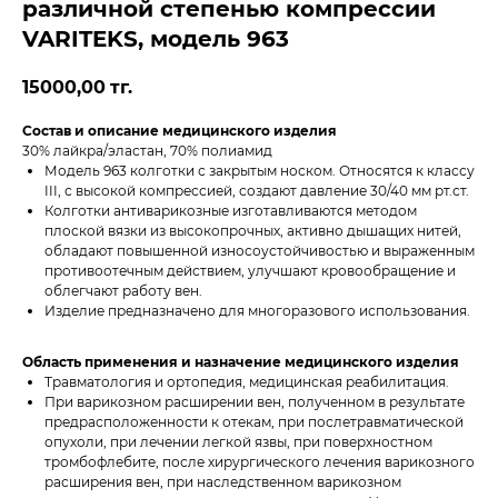
различной степенью компрессии
VARITEKS, модель 963
15000,00
тг.
Состав и описание медицинского изделия
30% лайкра/эластан, 70% полиамид
Модель 963 колготки с закрытым носком. Относятся к классу
III, с высокой компрессией, создают давление 30/40 мм рт.ст.
Колготки антиварикозные изготавливаются методом
плоской вязки из высокопрочных, активно дышащих нитей,
обладают повышенной износоустойчивостью и выраженным
противоотечным действием, улучшают кровообращение и
облегчают работу вен.
Изделие предназначено для многоразового использования.
Область применения и назначение медицинского изделия
Травматология и ортопедия, медицинская реабилитация.
При варикозном расширении вен, полученном в результате
предрасположенности к отекам, при послетравматической
опухоли, при лечении легкой язвы, при поверхностном
тромбофлебите, после хирургического лечения варикозного
расширения вен, при наследственном варикозном